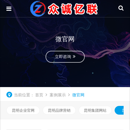
微官网
立即咨询
当前位置：
首页
案例展示
微官网
昆明企业官网
昆明品牌营销
昆明集团网站
昆明