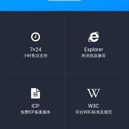
7×24
Explorer
小时售后支持
跨浏览器兼容
ICP
W3C
免费ICP备案服务
符合W3C标准及规范