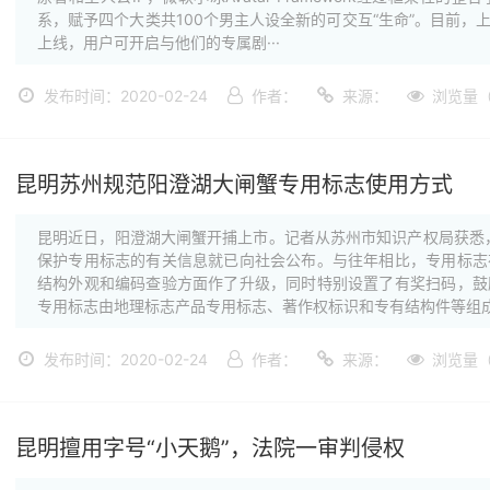
系，赋予四个大类共100个男主人设全新的可交互“生命”。目前，
上线，用户可开启与他们的专属剧···
发布时间：2020-02-24
作者：
来源：
浏览量（
昆明苏州规范阳澄湖大闸蟹专用标志使用方式
昆明近日，阳澄湖大闸蟹开捕上市。记者从苏州市知识产权局获悉，
保护专用标志的有关信息就已向社会公布。与往年相比，专用标志
结构外观和编码查验方面作了升级，同时特别设置了有奖扫码，鼓
专用标志由地理标志产品专用标志、著作权标识和专有结构件等组成·
发布时间：2020-02-24
作者：
来源：
浏览量（
昆明擅用字号“小天鹅”，法院一审判侵权