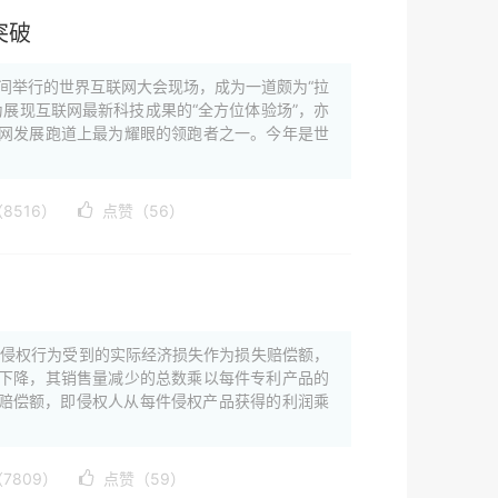
突破
间举行的世界互联网大会现场，成为一道颇为“拉
为展现互联网最新科技成果的“全方位体验场”，亦
网发展跑道上最为耀眼的领跑者之一。今年是世
8516）
点赞（56）
因侵权行为受到的实际经济损失作为损失赔偿额，
下降，其销售量减少的总数乘以每件专利产品的
的赔偿额，即侵权人从每件侵权产品获得的利润乘
7809）
点赞（59）