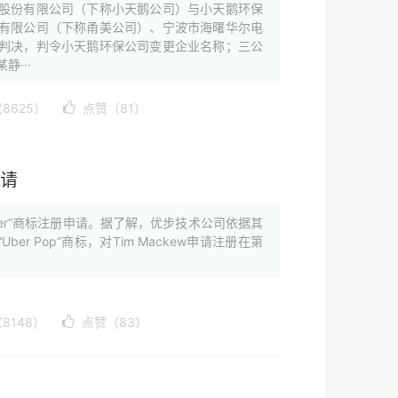
股份有限公司（下称小天鹅公司）与小天鹅环保
有限公司（下称甬美公司）、宁波市海曙华尔电
判决，判令小天鹅环保公司变更企业名称；三公
···
8625）
点赞（81）
申请
 Uber”商标注册申请。据了解，优步技术公司依据其
ush”及“Uber Pop”商标，对Tim Mackew申请注册在第
8148）
点赞（83）