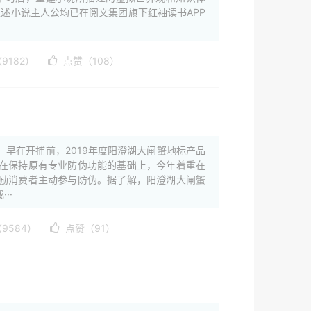
上述小说主人公均已在阅文集团旗下红袖读书APP
9182）
点赞（108）
早在开捕前，2019年度阳澄湖大闸蟹地标产品
在保持原有专业防伪功能的基础上，今年着重在
励消费者主动参与防伪。据了解，阳澄湖大闸蟹
··
9584）
点赞（91）