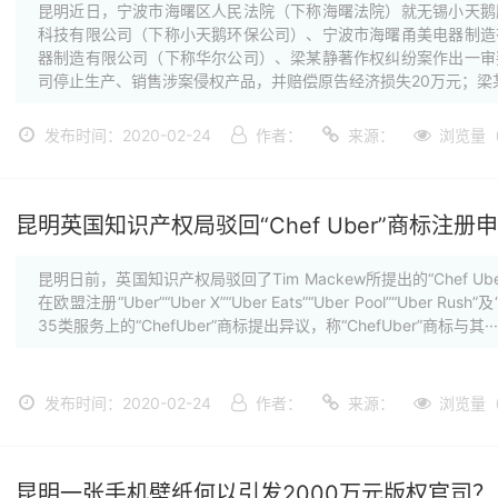
昆明近日，宁波市海曙区人民法院（下称海曙法院）就无锡小天鹅
科技有限公司（下称小天鹅环保公司）、宁波市海曙甬美电器制造
器制造有限公司（下称华尔公司）、梁某静著作权纠纷案作出一审
司停止生产、销售涉案侵权产品，并赔偿原告经济损失20万元；梁某静
发布时间：2020-02-24
作者：
来源：
浏览量（
昆明英国知识产权局驳回“Chef Uber”商标注册
昆明日前，英国知识产权局驳回了Tim Mackew所提出的“Chef
在欧盟注册“Uber”“Uber X”“Uber Eats”“Uber Pool”“Uber R
35类服务上的“ChefUber”商标提出异议，称“ChefUber”商标与其···
发布时间：2020-02-24
作者：
来源：
浏览量（
昆明一张手机壁纸何以引发2000万元版权官司？