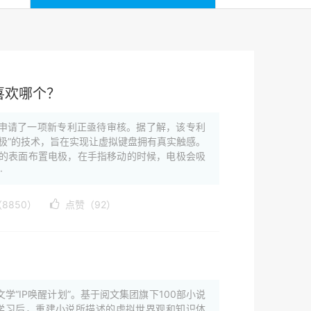
喜欢哪个？
司申请了一项新专利正亟待审核。据了解，该专利
极”的技术，旨在实现让虚拟键盘拥有真实触感。
的表面布置电极，在手指移动的时候，电极会吸
·
8850）
点赞（92）
“IP唤醒计划”。基于阅文集团旗下100部小说
性的整合学习后，重建小说所描述的虚拟世界观和知识体