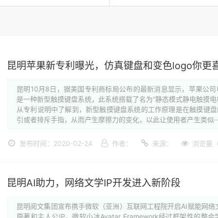
昆明公司新闻
昆明苹果新专利曝光，仿真键盘和变色logo你更
昆明10月8日，据美国专利商标局公布的最新消息显示，苹果公
是一种新型触摸键盘系统，此系统搭载了名为“静态模式静电触摸电
从专利说明中了解到，新型触摸键盘系统的工作原理是在触摸键盘
引或者排斥手指，从而产生摩擦力的变化，以此让使用者产生类似··
发布时间：2020-02-24
作者：
来源：
浏览量（
昆明AI助力，网络文学IP开发进入新阶段
昆明阅文集团宣布携手微软（亚洲）互联网工程院开启AI赋能网络文学
原著和主人公IP，微软小冰Avatar Framework经过框架