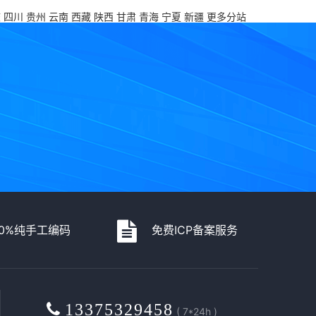
庆
四川
贵州
云南
西藏
陕西
甘肃
青海
宁夏
新疆
更多分站
00%纯手工编码
免费ICP备案服务
13375329458
( 7*24h )