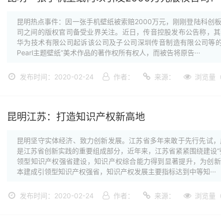
昆明热点事件：因一张手机壁纸被索赔2000万元，刚刚登陆科创
司之间的版权官司备受业界关注。近日，传音控股发布公告称，其
华为技术有限公司起诉该公司及子公司深圳传音制造有限公司等的
Pearl主题壁纸”美术作品的著作权所有权人，而被告将原告···
发布时间：2020-02-24
作者：
来源：
浏览量（
昆明江苏：打造知识产权新高地
昆明坚守实体经济、致力创新发展。江苏省多年来敢于先行先试，
是江苏省创新实践的重要组成部分，近年来，江苏省紧紧围绕建设“
领型知识产权强省建设，知识产权综合能力得到显著提升，为创新驱
本建成引领型知识产权强省，知识产权发展主要指标达到中等知···
发布时间：2020-02-24
作者：
来源：
浏览量（