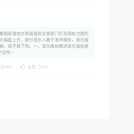
着国家或地方各级版权主管部门打击侵权力度的
大幅度上升，部分音乐人敢于发声维权，音乐版
解，却不甚了然。一、音乐版权概述音乐版权是
所···
8746）
点赞（43）