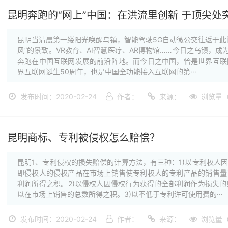
昆明奔跑的“网上”中国：在洪流里创新 于顶尖处
昆明当清晨第一缕阳光唤醒乌镇，智能驾驶5G自动微公交往返于此
风”的景致。VR教育、AI智慧医疗、AR博物馆……今日之乌镇，成
奔跑在中国互联网发展的前沿阵地。而今日之中国，恰是世界互联
界互联网诞生50周年，也是中国全功能接入互联网的第···
发布时间：2020-02-24
作者：
来源：
浏览量（
昆明商标、专利被侵权怎么赔偿？
昆明1、专利侵权的损失赔偿的计算方法，有三种：1)以专利权人
即侵权人的侵权产品在市场上销售使专利权人的专利产品的销售量
利润所得之积。2)以侵权人因侵权行为获得的全部利润作为损失
以在市场上销售的总数所得之积。3)以不低于专利许可使用费的···
发布时间：2020-02-24
作者：
来源：
浏览量（