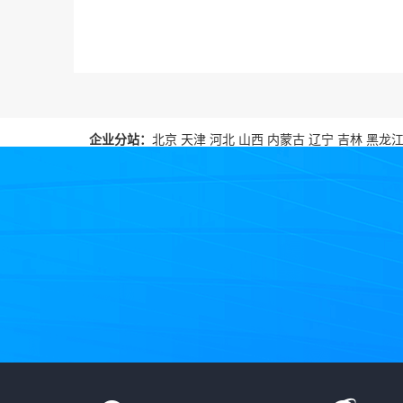
企业分站：
北京
天津
河北
山西
内蒙古
辽宁
吉林
黑龙