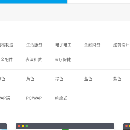
昆明小程序
机械制造
生活服务
电子电工
金融财务
建筑设计
五金配件
表演租赁
医疗保健
橙色
黄色
绿色
蓝色
紫色
WAP端
PC/WAP
响应式