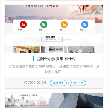
贵阳金融投资集团网站
贵阳金融投资集团公司网站建设，金融投资集团公司网站，金
融投资集团···
2020-02-24
金融财务
红色,白色