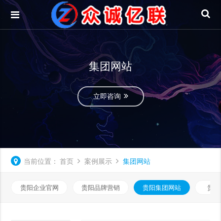
集团网站
立即咨询
当前位置：
首页
案例展示
集团网站
贵阳企业官网
贵阳品牌营销
贵阳集团网站
贵阳